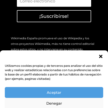
¡Suscribirse!
Wikimedia España promueve el uso de Wikipedia y los
otros proyectos Wikimedia, más no tiene control editorial
sobre estos sitios, y no interviene en su contenido.
Si tiene algún problema concreto sobre los artículos de
Wikipedia (errores o imprecisión de sus contenidos), por
Utilizamos cookies propias y de terceros para analizar el uso del sitio
favor utilice la pestaña de “Discusión”, ubicada en la parte
web y realizar estadísticas relacionadas con tus preferencias sobre
superior izquierda de cada artículo. Además, le sugerimos
la base de un perfil elaborado a partir de tus hábitos de navegación
(por ejemplo, paginas visitadas)
revisar la siguiente
INFORMACIÓN.
Aceptar
Política de Protección de datos y
cookies
Denegar