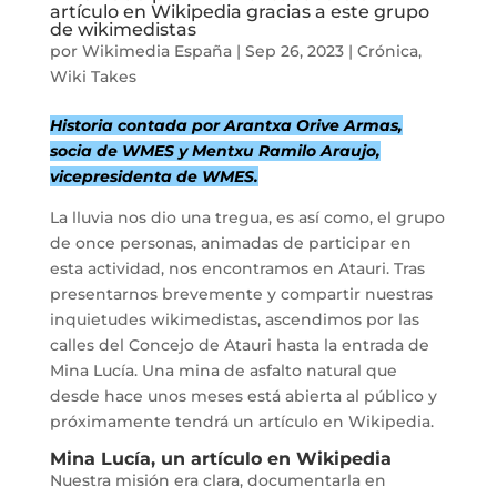
artículo en Wikipedia gracias a este grupo
de wikimedistas
por
Wikimedia España
|
Sep 26, 2023
|
Crónica
,
Wiki Takes
Historia contada por Arantxa Orive Armas,
socia de WMES y Mentxu Ramilo Araujo,
vicepresidenta de WMES.
La lluvia nos dio una tregua, es así como, el grupo
de once personas, animadas de participar en
esta actividad, nos encontramos en Atauri. Tras
presentarnos brevemente y compartir nuestras
inquietudes wikimedistas, ascendimos por las
calles del Concejo de Atauri hasta la entrada de
Mina Lucía. Una mina de asfalto natural que
desde hace unos meses está abierta al público y
próximamente tendrá un artículo en Wikipedia.
Mina Lucía, un artículo en Wikipedia
Nuestra misión era clara, documentarla en