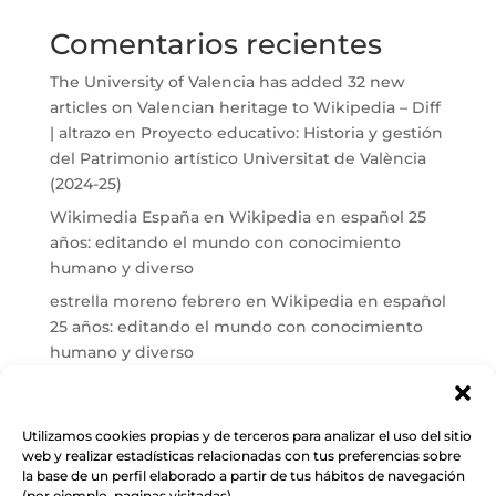
Comentarios recientes
The University of Valencia has added 32 new
articles on Valencian heritage to Wikipedia – Diff
| altrazo
en
Proyecto educativo: Historia y gestión
del Patrimonio artístico Universitat de València
(2024-25)
Wikimedia España
en
Wikipedia en español 25
años: editando el mundo con conocimiento
humano y diverso
estrella moreno febrero
en
Wikipedia en español
25 años: editando el mundo con conocimiento
humano y diverso
Maria José Carrasco
en
El País reconoce a Cuarto
Propio en Wikipedia tras más de una década de
trabajo
Utilizamos cookies propias y de terceros para analizar el uso del sitio
web y realizar estadísticas relacionadas con tus preferencias sobre
Wikimedia España
en
Conectando: patrimonio
la base de un perfil elaborado a partir de tus hábitos de navegación
documental vasco en Wikipedia y Wikidata
(por ejemplo, paginas visitadas)