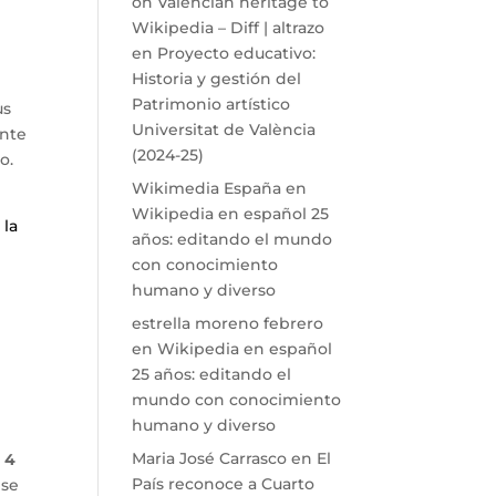
on Valencian heritage to
Wikipedia – Diff | altrazo
en
Proyecto educativo:
Historia y gestión del
Patrimonio artístico
us
Universitat de València
ante
(2024-25)
o.
Wikimedia España
en
Wikipedia en español 25
 la
años: editando el mundo
con conocimiento
humano y diverso
estrella moreno febrero
en
Wikipedia en español
25 años: editando el
mundo con conocimiento
humano y diverso
Maria José Carrasco
en
El
l 4
País reconoce a Cuarto
​se