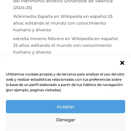
del Patrimonio artístico Universitat de València
(2024-25)
Wikimedia España
en
Wikipedia en español 25
años: editando el mundo con conocimiento
humano y diverso
estrella moreno febrero
en
Wikipedia en español
25 años: editando el mundo con conocimiento
humano y diverso
Maria José Carrasco
en
El País reconoce a Cuarto
Propio en Wikipedia tras más de una década de
trabajo
Utilizamos cookies propias y de terceros para analizar el uso del sitio
web y realizar estadísticas relacionadas con tus preferencias sobre
Wikimedia España
en
Conectando: patrimonio
la base de un perfil elaborado a partir de tus hábitos de navegación
documental vasco en Wikipedia y Wikidata
(por ejemplo, paginas visitadas)
Aceptar
Denegar