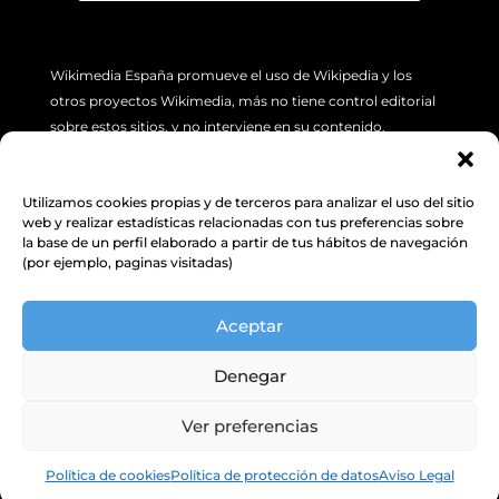
Wikimedia España promueve el uso de Wikipedia y los
otros proyectos Wikimedia, más no tiene control editorial
sobre estos sitios, y no interviene en su contenido.
Si tiene algún problema concreto sobre los artículos de
Wikipedia (errores o imprecisión de sus contenidos), por
Utilizamos cookies propias y de terceros para analizar el uso del sitio
favor utilice la pestaña de “Discusión”, ubicada en la parte
web y realizar estadísticas relacionadas con tus preferencias sobre
superior izquierda de cada artículo. Además, le sugerimos
la base de un perfil elaborado a partir de tus hábitos de navegación
(por ejemplo, paginas visitadas)
revisar la siguiente
INFORMACIÓN.
Aceptar
Política de Protección de datos y
cookies
Denegar
Ver preferencias
Política de cookies
Política de protección de datos
Aviso Legal