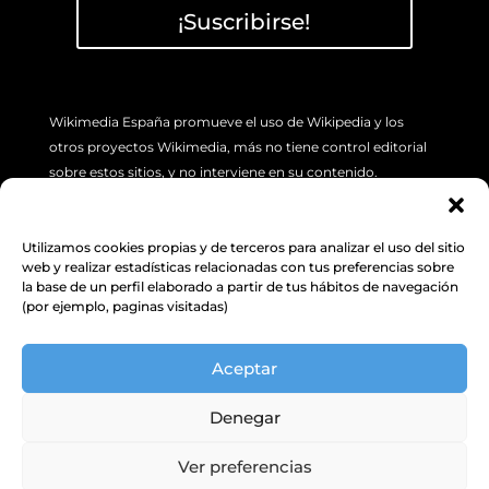
¡Suscribirse!
Wikimedia España promueve el uso de Wikipedia y los
otros proyectos Wikimedia, más no tiene control editorial
sobre estos sitios, y no interviene en su contenido.
Si tiene algún problema concreto sobre los artículos de
Wikipedia (errores o imprecisión de sus contenidos), por
Utilizamos cookies propias y de terceros para analizar el uso del sitio
favor utilice la pestaña de “Discusión”, ubicada en la parte
web y realizar estadísticas relacionadas con tus preferencias sobre
superior izquierda de cada artículo. Además, le sugerimos
la base de un perfil elaborado a partir de tus hábitos de navegación
(por ejemplo, paginas visitadas)
revisar la siguiente
INFORMACIÓN.
Aceptar
Política de Protección de datos y
cookies
Denegar
Ver preferencias