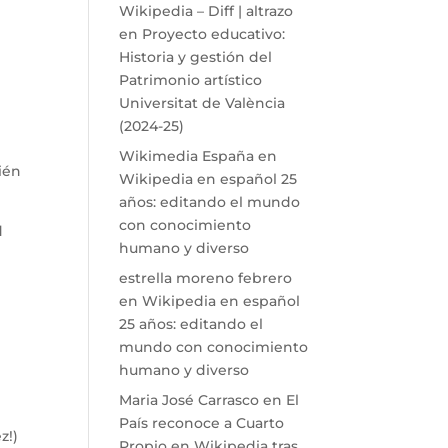
Wikipedia – Diff | altrazo
en
Proyecto educativo:
Historia y gestión del
Patrimonio artístico
Universitat de València
(2024-25)
Wikimedia España
en
ién
Wikipedia en español 25
años: editando el mundo
con conocimiento
d
humano y diverso
o.
estrella moreno febrero
en
Wikipedia en español
25 años: editando el
mundo con conocimiento
humano y diverso
Maria José Carrasco
en
El
País reconoce a Cuarto
ez!)
Propio en Wikipedia tras