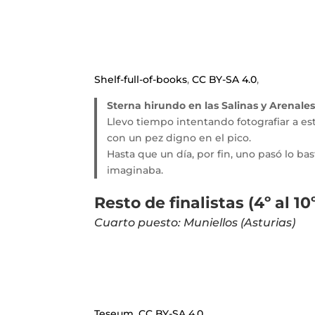
Shelf-full-of-books
,
CC BY-SA 4.0
,
Sterna hirundo en las Salinas y Arenale
Llevo tiempo intentando fotografiar a esta
con un pez digno en el pico.
Hasta que un día, por fin, uno pasó lo bas
imaginaba.
Resto de finalistas (4º al 1
Cuarto puesto: Muniellos (Asturias)
Teseum
,
CC BY-SA 4.0
,