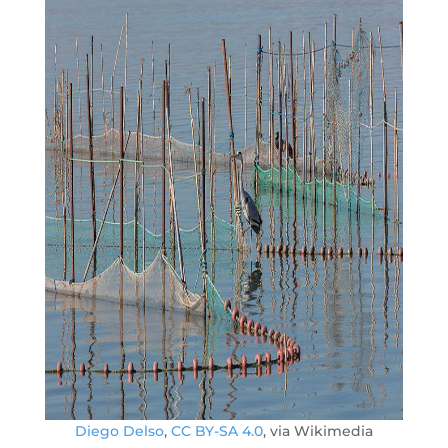
Diego Delso
,
CC BY-SA 4.0
, via Wikimedia