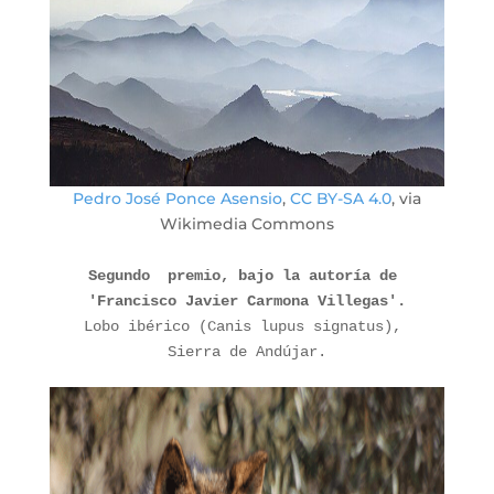
Pedro José Ponce Asensio
,
CC BY-SA 4.0
, via
Wikimedia Commons
Segundo  premio, bajo la autoría de 
'Francisco Javier Carmona Villegas'.
Lobo ibérico (Canis lupus signatus), 
Sierra de Andújar.