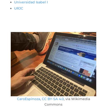
Universidad Isabel I
URJC
CaroEspinoza
,
CC BY-SA 4.0
, via Wikimedia
Commons