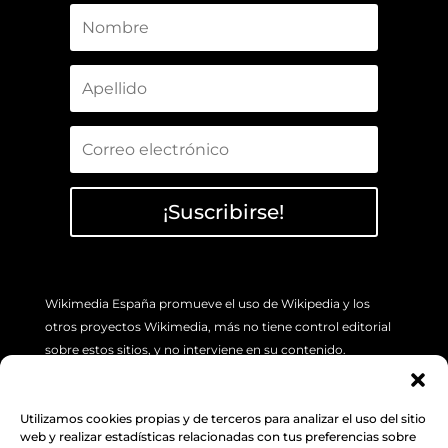
¡Suscribirse!
Wikimedia España promueve el uso de Wikipedia y los
otros proyectos Wikimedia, más no tiene control editorial
sobre estos sitios, y no interviene en su contenido.
Si tiene algún problema concreto sobre los artículos de
Wikipedia (errores o imprecisión de sus contenidos), por
Utilizamos cookies propias y de terceros para analizar el uso del sitio
favor utilice la pestaña de “Discusión”, ubicada en la parte
web y realizar estadísticas relacionadas con tus preferencias sobre