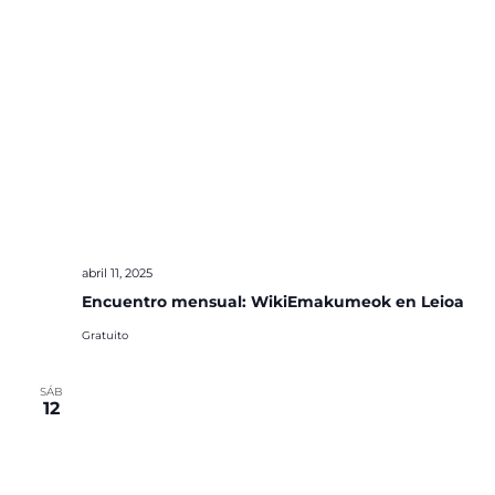
abril 11, 2025
Encuentro mensual: WikiEmakumeok en Leioa
Gratuito
SÁB
12