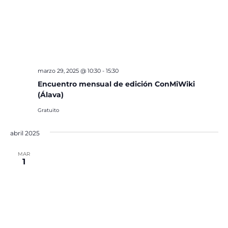
marzo 29, 2025 @ 10:30
-
15:30
Encuentro mensual de edición ConMiWiki
(Álava)
Gratuito
abril 2025
MAR
1