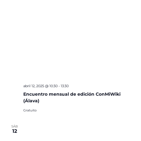
abril 12, 2025 @ 10:30
-
13:30
Encuentro mensual de edición ConMiWiki
(Álava)
Gratuito
SÁB
12