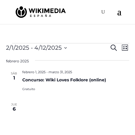
Eventos
Naveg
Na
2/1/2025
 - 
4/12/2025
Buscar
Lista
de
de
Selecciona
vis
búsqu
febrero 2025
la
de
y
fecha.
Ev
febrero 1, 2025
-
marzo 31, 2025
SÁB
vistas
1
Concurso: Wiki Loves Folklore (online)
de
Gratuito
Event
JUE
6