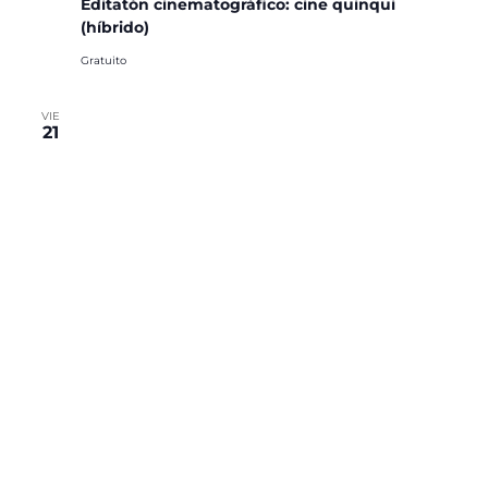
Editatón cinematográfico: cine quinqui
(híbrido)
Gratuito
VIE
21