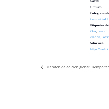
Coste:
Gratuito
Categorías d
Comunidad
,
E
Etiquetas de
Cine
,
conocimi
edición
,
Patri
Sitio web:
https://laofici
Maratón de edición global: Tiempo fem