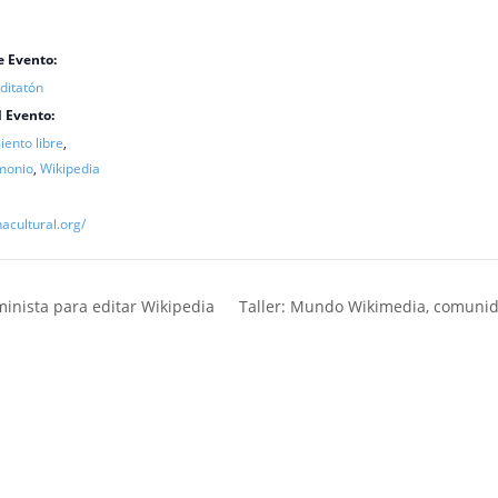
e Evento:
ditatón
l Evento:
ento libre
,
monio
,
Wikipedia
nacultural.org/
inista para editar Wikipedia
Taller: Mundo Wikimedia, comuni