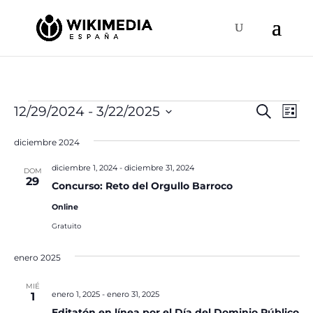
Eventos
Naveg
Na
12/29/2024
 - 
3/22/2025
Buscar
Lista
de
de
Selecciona
vis
búsqu
diciembre 2024
la
de
y
fecha.
Ev
diciembre 1, 2024
-
diciembre 31, 2024
DOM
vistas
29
Concurso: Reto del Orgullo Barroco
de
Online
Event
Gratuito
enero 2025
MIÉ
enero 1, 2025
-
enero 31, 2025
1
Editatón en línea por el Día del Dominio Público