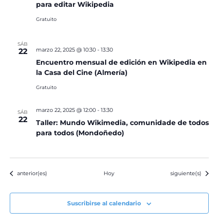
para editar Wikipedia
Gratuito
SÁB
marzo 22, 2025 @ 10:30
-
13:30
22
Encuentro mensual de edición en Wikipedia en
la Casa del Cine (Almería)
Gratuito
marzo 22, 2025 @ 12:00
-
13:30
SÁB
22
Taller: Mundo Wikimedia, comunidade de todos
para todos (Mondoñedo)
Eventos
Eventos
anterior(es)
Hoy
siguiente(s)
Suscribirse al calendario