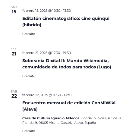
SÁB
febrero 15, 2025 @ 10:30
-
13:30
15
Editatón cinematográfico: cine quinqui
(híbrido)
Gratuito
VIE
febrero 21, 2025 @ 17:30
-
19:30
21
Soberanía Dixital II: Mundo Wikimedia,
comunidade de todos para todos (Lugo)
Gratuito
SÁB
febrero 22, 2025 @ 10:30
-
13:30
22
Encuentro mensual de edición ConMiWiki
(Álava)
Casa de Cultura Ignacio Aldecoa
Florida ibilbidea, P.º de la
Florida, 9, 01005 Vitoria-Gasteiz, Álava, España
Gratuito