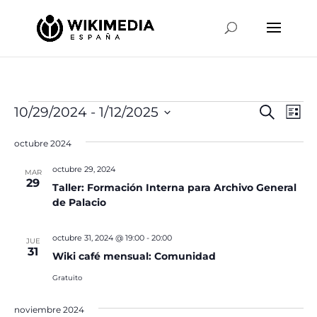
Eventos
Naveg
Na
10/29/2024
 - 
1/12/2025
Buscar
Lista
de
de
Selecciona
vis
búsqu
octubre 2024
la
de
y
fecha.
Ev
octubre 29, 2024
MAR
vistas
29
Taller: Formación Interna para Archivo General
de
de Palacio
Event
octubre 31, 2024 @ 19:00
-
20:00
JUE
31
Wiki café mensual: Comunidad
Gratuito
noviembre 2024