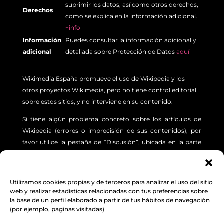
suprimir los datos, así como otros derechos,
Derechos
como se explica en la información adicional.
+info
Información
Puedes consultar la información adicional y
adicional
detallada sobre Protección de Datos
aquí
Wikimedia España promueve el uso de Wikipedia y los
otros proyectos Wikimedia, pero no tiene control editorial
sobre estos sitios, y no interviene en su contenido.
Si tiene algún problema concreto sobre los artículos de
Wikipedia (errores o imprecisión de sus contenidos), por
favor utilice la pestaña de “Discusión”, ubicada en la parte
superior izquierda de cada artículo. Además, le sugerimos
revisar la siguiente
INFORMACIÓN.
Utilizamos cookies propias y de terceros para analizar el uso del sitio
Aviso Legal
,
Protección de Datos
y
Política de
web y realizar estadísticas relacionadas con tus preferencias sobre
la base de un perfil elaborado a partir de tus hábitos de navegación
cookies
(por ejemplo, paginas visitadas)