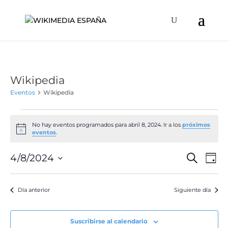
Wikipedia
Eventos
Wikipedia
Eventos
en
No hay eventos programados para abril 8, 2024. Ir a los
próximos
Aviso
eventos
.
abril
8,
Naveg
Na
4/8/2024
Buscar
Día
de
2024
de
Selecciona
vis
búsqu
la
de
Día anterior
Siguiente día
y
fecha.
Ev
vistas
de
Suscribirse al calendario