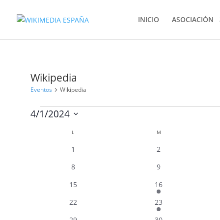
INICIO
ASOCIACIÓN
Wikipedia
Eventos
Wikipedia
Eventos
4/1/2024
Selecciona
Calendario
L
LUNES
M
MARTES
la
de
fecha.
0
0
1
2
Eventos
eventos
eventos
0
0
8
9
eventos
eventos
0
1
15
16
eventos
evento
0
1
22
23
eventos
evento
0
0
29
30