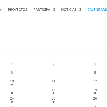
PROYECTOS
PARTICIPA
NOTICIAS
CALENDARI
X
MIÉRCOLES
J
JUEVES
V
VIERNES
0
0
0
3
4
5
eventos
eventos
eventos
1
0
0
10
11
12
evento
eventos
eventos
1
1
1
17
18
19
evento
evento
evento
2
1
0
24
25
26
eventos
evento
eventos
2
2
2
1
2
3