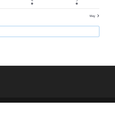
eventos
eventos
May