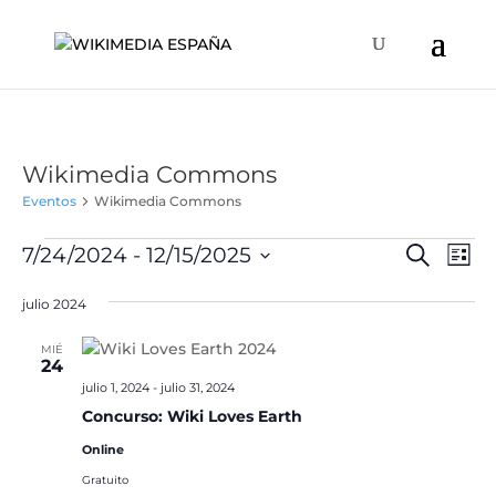
Wikimedia Commons
Eventos
Wikimedia Commons
Eventos
Naveg
Na
7/24/2024
 - 
12/15/2025
Buscar
Lista
de
de
Selecciona
vis
búsqu
julio 2024
la
de
y
fecha.
Ev
MIÉ
vistas
24
de
julio 1, 2024
-
julio 31, 2024
Concurso: Wiki Loves Earth
Event
Online
Gratuito