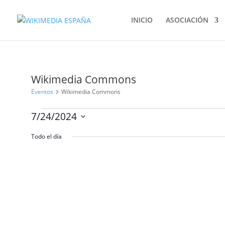
INICIO
ASOCIACIÓN
Wikimedia Commons
Eventos
Wikimedia Commons
Eventos
7/24/2024
en
Selecciona
julio
Todo el día
la
24,
fecha.
2024