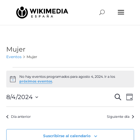
Mujer
Eventos
Mujer
Eventos
en
No hay eventos programados para agosto 4, 2024. Ir a los
Aviso
próximos eventos
.
agosto
4,
Naveg
Na
8/4/2024
Buscar
Día
de
2024
de
Selecciona
vis
búsqu
la
de
Día anterior
Siguiente día
y
fecha.
Ev
vistas
de
Suscribirse al calendario