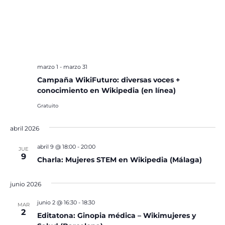
marzo 1
-
marzo 31
Campaña WikiFuturo: diversas voces +
conocimiento en Wikipedia (en línea)
Gratuito
abril 2026
abril 9 @ 18:00
-
20:00
JUE
9
Charla: Mujeres STEM en Wikipedia (Málaga)
junio 2026
junio 2 @ 16:30
-
18:30
MAR
2
Editatona: Ginopia médica – Wikimujeres y