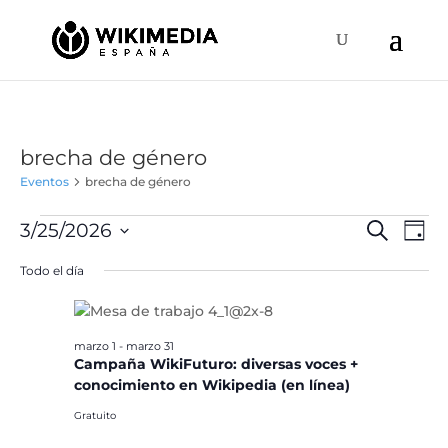
brecha de género
Eventos
brecha de género
Eventos
Naveg
Na
3/25/2026
Buscar
Día
de
en
de
Selecciona
vis
Todo el día
marzo
búsqu
la
de
25,
y
fecha.
Ev
2026
vistas
marzo 1
-
marzo 31
de
Campaña WikiFuturo: diversas voces +
Event
conocimiento en Wikipedia (en línea)
Gratuito