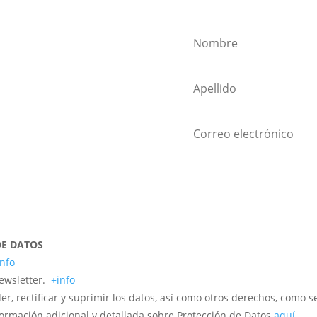
ewsletter!
¡
DE DATOS
info
newsletter.
+info
r, rectificar y suprimir los datos, así como otros derechos, como s
formación adicional y detallada sobre Protección de Datos
aquí