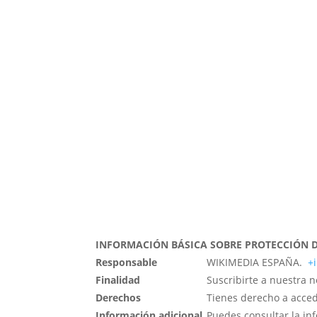
¡Suscríbete a nuestra N
INFORMACIÓN BÁSICA SOBRE PROTECCIÓN 
Responsable
WIKIMEDIA ESPAÑA.
+
Finalidad
Suscribirte a nuestra 
Derechos
Tienes derecho a accede
Información adicional
Puedes consultar la in