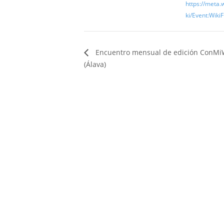
https://meta.
ki/Event:Wiki
Encuentro mensual de edición ConMi
(Álava)