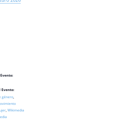
turo 2026
 Evento:
l Evento:
e género
,
ovimiento
ujer
,
Wikimedia
edia