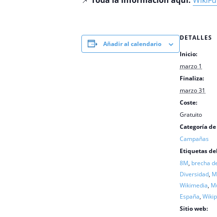
📌
Toda la información aquí:
WikiFu
DETALLES
Añadir al calendario
Inicio:
marzo 1
Finaliza:
marzo 31
Coste:
Gratuito
Categoría de
Campañas
Etiquetas de
8M
,
brecha d
Diversidad
,
M
Wikimedia
,
M
España
,
Wikip
Sitio web: