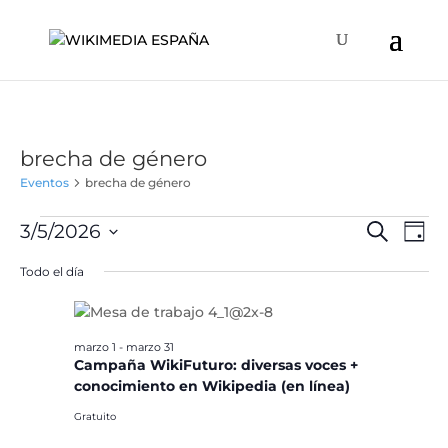
brecha de género
Eventos
brecha de género
Eventos
Naveg
Na
3/5/2026
Buscar
Día
de
en
de
Selecciona
vis
Todo el día
marzo
búsqu
la
de
5,
y
fecha.
Ev
2026
vistas
marzo 1
-
marzo 31
de
Campaña WikiFuturo: diversas voces +
Event
conocimiento en Wikipedia (en línea)
Gratuito