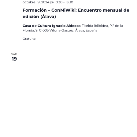
octubre 19, 2024 @ 10:30
-
13:30
Formación – ConMiWiki: Encuentro mensual de
edición (Álava)
Casa de Cultura Ignacio Aldecoa
Florida ibilbidea, P.º de la
Florida, 9, 01005 Vitoria-Gasteiz, Álava, España
Gratuito
SÁB
19