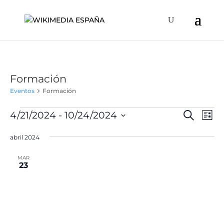
Formación
Eventos
Formación
Eventos
Naveg
Na
4/21/2024
 - 
10/24/2024
Buscar
Lista
de
de
Selecciona
vis
búsqu
abril 2024
la
de
y
fecha.
Ev
MAR
vistas
23
de
Event