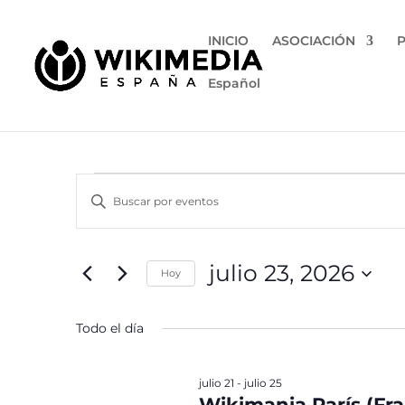
INICIO
ASOCIACIÓN
Español
Eventos
Navegación
Introduce
de
en
la
búsqueda
julio
palabra
y
clave.
23,
julio 23, 2026
vistas
Hoy
Busca
2026
de
Eventos
Selecciona
para
la
Eventos
Todo el día
la
fecha.
palabra
clave.
julio 21
-
julio 25
Wikimania París (Fra