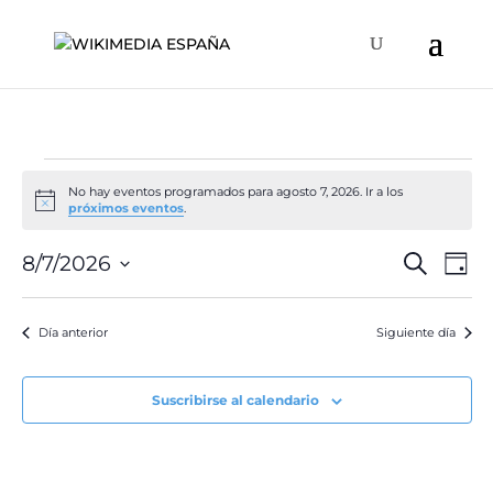
Eventos
No hay eventos programados para agosto 7, 2026. Ir a los
en
Aviso
próximos eventos
.
agosto
Naveg
Na
8/7/2026
Buscar
7,
Día
de
de
Selecciona
2026
vis
búsqu
la
de
Día anterior
Siguiente día
y
fecha.
Ev
vistas
de
Suscribirse al calendario
Event