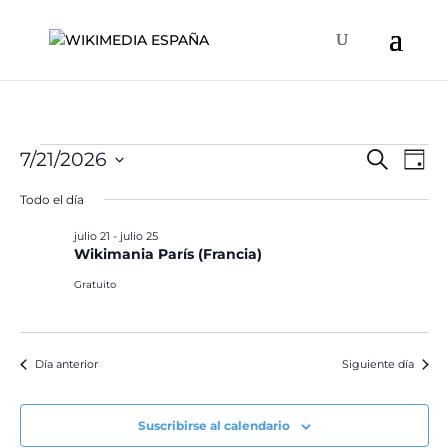
Eventos
Naveg
Na
7/21/2026
Buscar
Día
de
de
en
Selecciona
vis
Todo el día
búsqu
la
julio
de
y
fecha.
julio 21
-
julio 25
Ev
21,
Wikimania París (Francia)
vistas
2026
de
Gratuito
Event
Día anterior
Siguiente día
Suscribirse al calendario