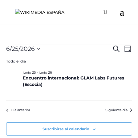
Eventos
Naveg
Na
6/25/2026
Buscar
Día
de
de
en
Selecciona
vis
Todo el día
búsqu
la
junio
de
y
fecha.
junio 25
-
junio 26
Ev
25,
Encuentro internacional: GLAM Labs Futures
vistas
2026
(Escocia)
de
Event
Día anterior
Siguiente día
Suscribirse al calendario