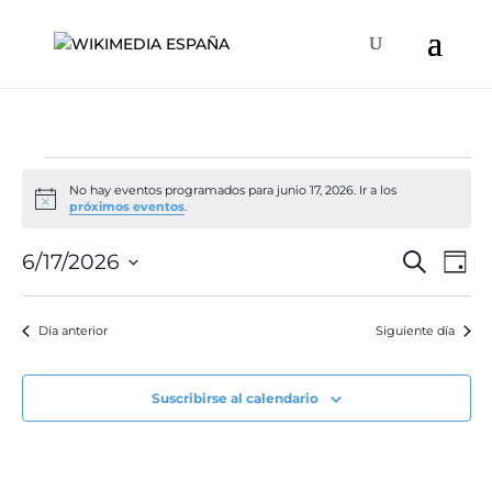
Eventos
No hay eventos programados para junio 17, 2026. Ir a los
en
Aviso
próximos eventos
.
junio
Naveg
Na
6/17/2026
Buscar
17,
Día
de
de
Selecciona
2026
vis
búsqu
la
de
Día anterior
Siguiente día
y
fecha.
Ev
vistas
de
Suscribirse al calendario
Event