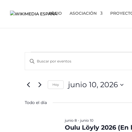
INICIO
ASOCIACIÓN
PROYECT
Eventos
Navegación
Introduce
de
en
la
búsqueda
junio
palabra
y
clave.
10,
junio 10, 2026
vistas
Hoy
Busca
2026
de
Eventos
Selecciona
para
la
Eventos
Todo el día
la
fecha.
palabra
clave.
junio 8
-
junio 10
Oulu Löyly 2026 (En 