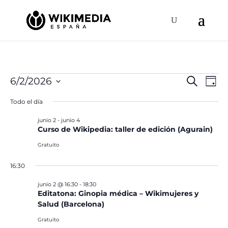
Eventos
Naveg
Na
6/2/2026
Buscar
Día
de
de
en
Selecciona
vis
Todo el día
búsqu
la
junio
de
y
fecha.
junio 2
-
junio 4
Ev
2,
Curso de Wikipedia: taller de edición (Agurain)
vistas
2026
de
Gratuito
Event
16:30
junio 2 @ 16:30
-
18:30
Editatona: Ginopia médica – Wikimujeres y
Salud (Barcelona)
Gratuito