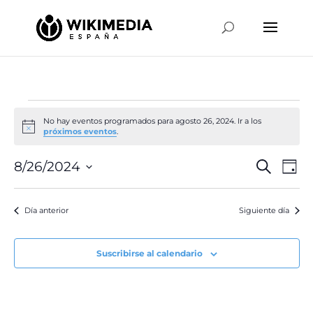
Eventos
No hay eventos programados para agosto 26, 2024. Ir a los
en
Aviso
próximos eventos
.
agosto
Naveg
Na
8/26/2024
Buscar
26,
Día
de
de
Selecciona
2024
vis
búsqu
la
de
Día anterior
Siguiente día
y
fecha.
Ev
vistas
de
Suscribirse al calendario
Event