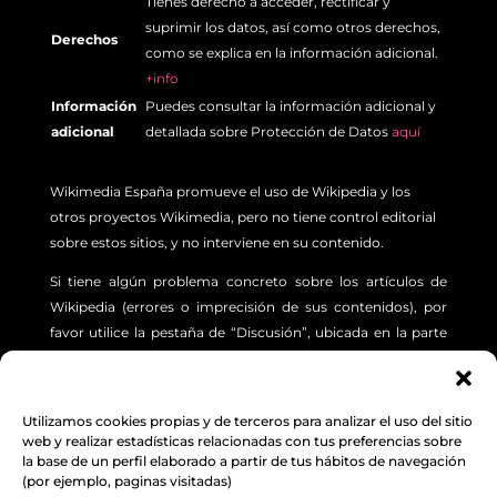
Tienes derecho a acceder, rectificar y
suprimir los datos, así como otros derechos,
Derechos
como se explica en la información adicional.
+info
Información
Puedes consultar la información adicional y
adicional
detallada sobre Protección de Datos
aquí
Wikimedia España promueve el uso de Wikipedia y los
otros proyectos Wikimedia, pero no tiene control editorial
sobre estos sitios, y no interviene en su contenido.
Si tiene algún problema concreto sobre los artículos de
Wikipedia (errores o imprecisión de sus contenidos), por
favor utilice la pestaña de “Discusión”, ubicada en la parte
superior izquierda de cada artículo. Además, le sugerimos
revisar la siguiente
INFORMACIÓN.
Utilizamos cookies propias y de terceros para analizar el uso del sitio
Aviso Legal
,
Protección de Datos
y
Política de
web y realizar estadísticas relacionadas con tus preferencias sobre
la base de un perfil elaborado a partir de tus hábitos de navegación
cookies
(por ejemplo, paginas visitadas)