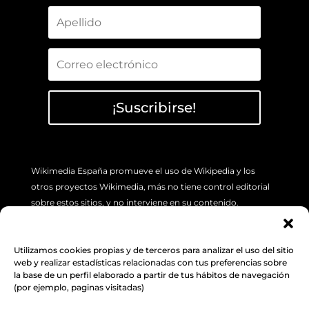
¡Suscribirse!
Wikimedia España promueve el uso de Wikipedia y los
otros proyectos Wikimedia, más no tiene control editorial
sobre estos sitios, y no interviene en su contenido.
Si tiene algún problema concreto sobre los artículos de
Wikipedia (errores o imprecisión de sus contenidos), por
Utilizamos cookies propias y de terceros para analizar el uso del sitio
favor utilice la pestaña de “Discusión”, ubicada en la parte
web y realizar estadísticas relacionadas con tus preferencias sobre
superior izquierda de cada artículo. Además, le sugerimos
la base de un perfil elaborado a partir de tus hábitos de navegación
(por ejemplo, paginas visitadas)
revisar la siguiente
INFORMACIÓN.