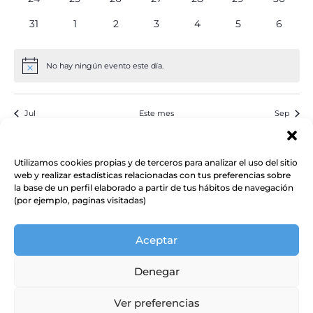
eventos
eventos
eventos
eventos
eventos
eventos
eventos
0
0
0
0
0
0
0
31
1
2
3
4
5
6
eventos
eventos
eventos
eventos
eventos
eventos
evento
No hay ningún evento este día.
Aviso
Jul
Este mes
Sep
Suscribirse al calendario
Utilizamos cookies propias y de terceros para analizar el uso del sitio
web y realizar estadísticas relacionadas con tus preferencias sobre
la base de un perfil elaborado a partir de tus hábitos de navegación
(por ejemplo, paginas visitadas)
Aceptar
Denegar
Ver preferencias