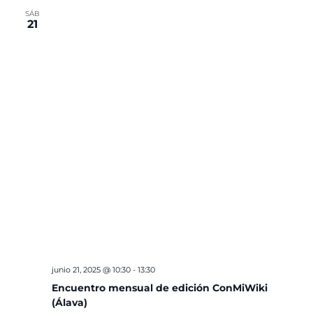
SÁB
21
junio 21, 2025 @ 10:30
-
13:30
Encuentro mensual de edición ConMiWiki
(Álava)