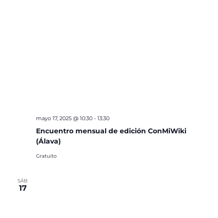
mayo 17, 2025 @ 10:30
-
13:30
Encuentro mensual de edición ConMiWiki
(Álava)
Gratuito
SÁB
17