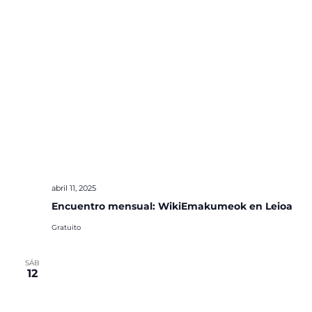
abril 11, 2025
Encuentro mensual: WikiEmakumeok en Leioa
Gratuito
SÁB
12