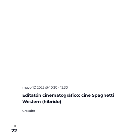
mayo 17, 2025 @ 10:30
-
13:30
Editatón cinematográfico: cine Spaghetti
Western (híbrido)
Gratuito
JUE
22