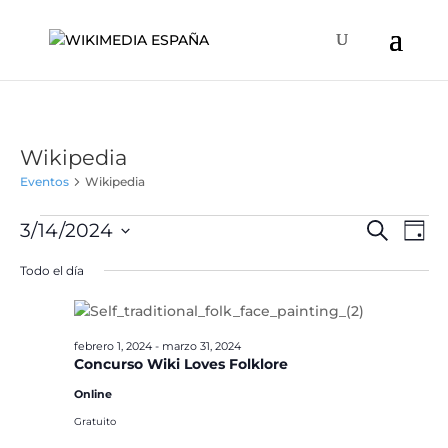
Wikipedia
Eventos
Wikipedia
Eventos
Naveg
Na
3/14/2024
Buscar
Día
de
en
de
Selecciona
vis
Todo el día
marzo
búsqu
la
de
14,
y
fecha.
Ev
2024
vistas
febrero 1, 2024
-
marzo 31, 2024
de
Concurso Wiki Loves Folklore
Event
Online
Gratuito