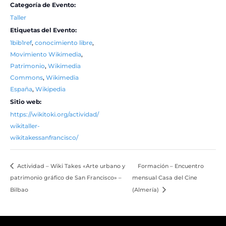
Categoría de Evento:
Taller
Etiquetas del Evento:
1bib1ref
,
conocimiento libre
,
Movimiento Wikimedia
,
Patrimonio
,
Wikimedia
Commons
,
Wikimedia
España
,
Wikipedia
Sitio web:
https://wikitoki.org/actividad/
wikitaller-
wikitakessanfrancisco/
Actividad – Wiki Takes «Arte urbano y
Formación – Encuentro
patrimonio gráfico de San Francisco» –
mensual Casa del Cine
Bilbao
(Almería)