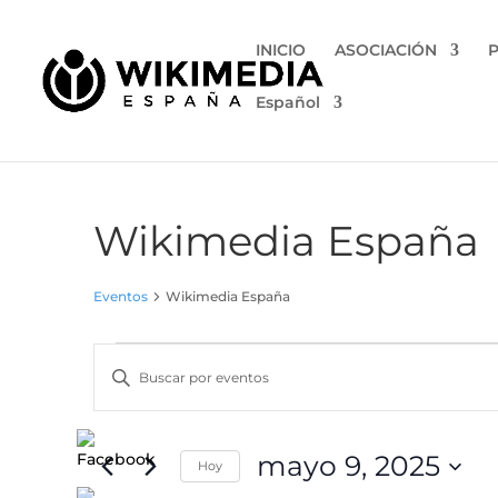
INICIO
ASOCIACIÓN
Español
Wikimedia España
Eventos
Wikimedia España
Eventos
Navegación
Introduce
en
de
la
mayo
búsqueda
palabra
9,
y
clave.
mayo 9, 2025
2025
vistas
Hoy
Busca
Eventos
Selecciona