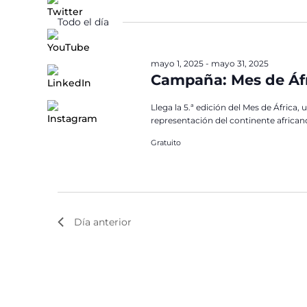
de
para
la
Eventos
Todo el día
la
fecha.
palabra
clave.
mayo 1, 2025
-
mayo 31, 2025
Campaña: Mes de Áfr
Llega la 5.ª edición del Mes de África
representación del continente african
Gratuito
Día anterior