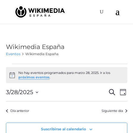
Wikimedia España
Eventos
Wikimedia España
Eventos
en
No hay eventos programados para marzo 28, 2025. Ir a los
Aviso
próximos eventos
.
marzo
28,
Naveg
Na
3/28/2025
Buscar
Día
de
2025
de
Selecciona
vis
búsqu
la
de
Día anterior
Siguiente día
y
fecha.
Ev
vistas
de
Suscribirse al calendario