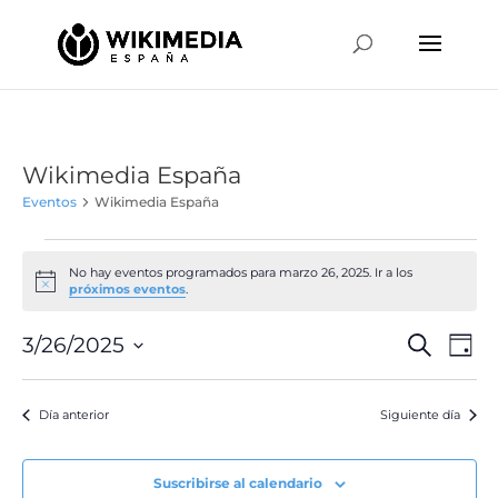
Wikimedia España
Eventos
Wikimedia España
Eventos
en
No hay eventos programados para marzo 26, 2025. Ir a los
Aviso
próximos eventos
.
marzo
26,
Naveg
Na
3/26/2025
Buscar
Día
de
2025
de
Selecciona
vis
búsqu
la
de
Día anterior
Siguiente día
y
fecha.
Ev
vistas
de
Suscribirse al calendario