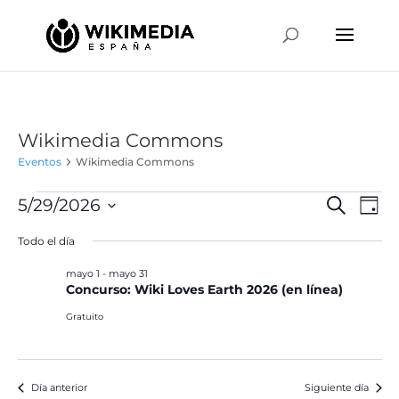
Wikimedia Commons
Eventos
Wikimedia Commons
Eventos
Naveg
Na
5/29/2026
Buscar
Día
de
en
de
Selecciona
vis
Todo el día
mayo
búsqu
la
de
29,
y
fecha.
mayo 1
-
mayo 31
Ev
2026
Concurso: Wiki Loves Earth 2026 (en línea)
vistas
de
Gratuito
Event
Día anterior
Siguiente día