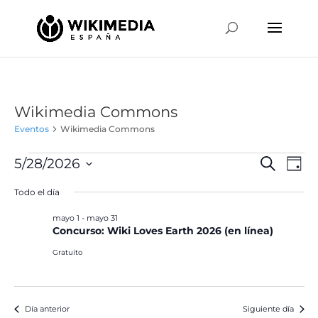
Wikimedia Commons
Eventos
Wikimedia Commons
Eventos
Naveg
Na
5/28/2026
Buscar
Día
de
en
de
Selecciona
vis
Todo el día
mayo
búsqu
la
de
28,
y
fecha.
mayo 1
-
mayo 31
Ev
2026
Concurso: Wiki Loves Earth 2026 (en línea)
vistas
de
Gratuito
Event
Día anterior
Siguiente día