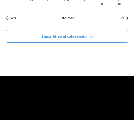
eventos
eventos
eventos
eventos
eventos
evento
evento
Abr
Este mes
Jun
Suscribirse al calendario