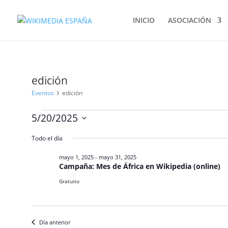
INICIO
ASOCIACIÓN
edición
Eventos
edición
Eventos
5/20/2025
en
Selecciona
mayo
Todo el día
la
20,
fecha.
mayo 1, 2025
-
mayo 31, 2025
2025
Campaña: Mes de África en Wikipedia (online)
Gratuito
Día anterior