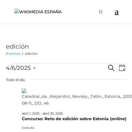
edición
Eventos
edición
Eventos
Naveg
Na
4/6/2025
Buscar
Día
de
en
de
Selecciona
vis
Todo el día
abril
búsqu
la
de
6,
y
fecha.
Ev
2025
vistas
de
Event
abril 1, 2025
-
abril 30, 2025
Concurso: Reto de edición sobre Estonia (online)
Gratuito