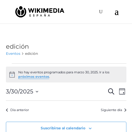
edición
Eventos
edición
Eventos
en
No hay eventos programados para marzo 30, 2025. Ir a los
Aviso
próximos eventos
.
marzo
30,
Naveg
Na
3/30/2025
Buscar
Día
de
2025
de
Selecciona
vis
búsqu
la
de
Día anterior
Siguiente día
y
fecha.
Ev
vistas
de
Suscribirse al calendario