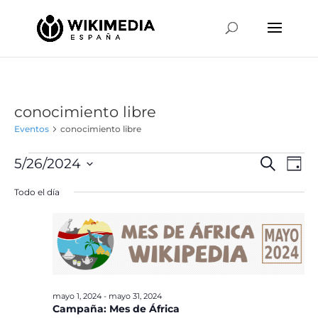
conocimiento libre
Eventos
conocimiento libre
Eventos
Naveg
Na
5/26/2024
Buscar
Día
de
en
de
Selecciona
vis
Todo el día
mayo
búsqu
la
de
26,
y
fecha.
Ev
2024
vistas
de
Event
mayo 1, 2024
-
mayo 31, 2024
Campaña: Mes de África