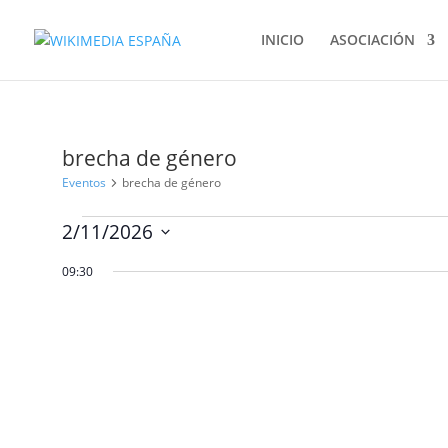
INICIO
ASOCIACIÓN
brecha de género
Eventos
brecha de género
Eventos
2/11/2026
en
Selecciona
febrero
09:30
la
11,
fecha.
2026