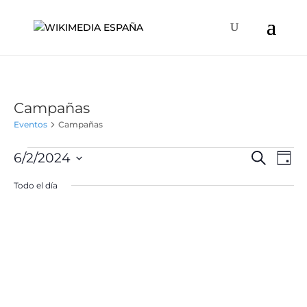
Campañas
Eventos
Campañas
Eventos
Naveg
Na
6/2/2024
Buscar
Día
de
en
de
Selecciona
vis
Todo el día
junio
búsqu
la
de
2,
y
fecha.
Ev
2024
vistas
de
Event