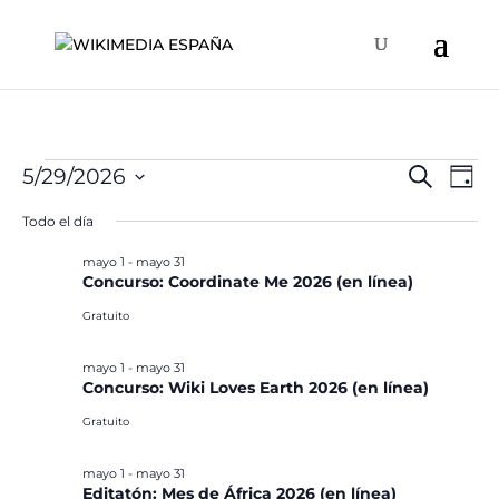
Eventos
Naveg
Na
5/29/2026
Buscar
Día
de
de
en
Selecciona
vis
Todo el día
búsqu
la
mayo
de
y
fecha.
mayo 1
-
mayo 31
Ev
29,
Concurso: Coordinate Me 2026 (en línea)
vistas
2026
de
Gratuito
Event
mayo 1
-
mayo 31
Concurso: Wiki Loves Earth 2026 (en línea)
Gratuito
mayo 1
-
mayo 31
Editatón: Mes de África 2026 (en línea)